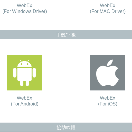
WebEx
WebEx
(For Windows Driver)
(For MAC Driver)
手機/平板
WebEx
WebEx
(For Android)
(For iOS)
協助軟體