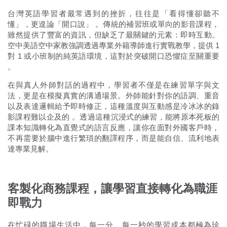
台灣英語學習者最常遇到的挫折，往往是「看得懂卻聽不
懂」，更遑論「開口說」
。傳統的補習班或單向的影音課程，
雖然提供了豐富的資訊，但缺乏了最關鍵的元素：即時互動。
空中美語空中家教強調透過專業外籍導師進行實戰教學，提供 1
對 1 或小班制的純英語環境，這對於突破開口恐懼症至關重要
。
在與真人外師對話的過程中，學習者不僅是在練習單字與文
法，更是在模擬真實的溝通場景。外師能針對你的語調、重音
以及表達邏輯給予即時修正，這種溫度與互動感是冷冰冰的錄
影課程難以企及的
。透過這種沉浸式的練習，能將原本死板的
課本知識轉化為直覺式的語言反應，讓你在面對外國客戶時，
不再需要於腦中進行繁瑣的翻譯程序，而是能自信、流利地表
達專業見解。
客製化商務課程，讓學習直接轉化為職涯
即戰力
在忙碌的職場生活中，每一分、每一秒的學習成本都極為珍