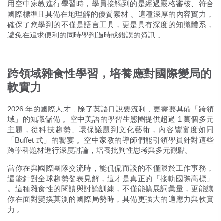
用空中家教進行學習時，學員接觸到的是經過嚴格審核、符合
國際標準且具備在地理解的優質素材
。這種深厚的內容實力，
確保了您學到的不僅是語言工具，更是具有深度的知識體系，
避免在追求便利的同時學到過時或錯誤的資訊
。
跨領域雜食性學習，培養應對國際變局的
軟實力
2026 年的國際人才，除了英語口說要流利，更需要具備「跨領
域」的知識儲備
。空中美語的學習生態圈提供超過 1 萬個多元
主題，從科技趨勢、環保議題到文化藝術，內容豐富度如同
「Buffet 式」的饗宴
。空中家教的導師們能引領學員針對這些
跨學科題材進行深度討論，培養批判性思考與多元觀點。
當你在與國際團隊交流時，能侃侃而談的不僅限於工作事務，
還能針對全球趨勢發表見解，這才是真正的「接軌國際高標」
。這種雜食性的閱讀與討論訓練，不僅能擴展詞彙量，更能讓
你在面對變換莫測的國際局勢時，具備更強大的適應力與軟實
力
。