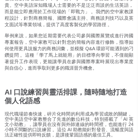
貴。空中美語深知職場人士需要的不是泛泛而談的生活英語，
而是能立即應用於工作現場的「即戰力」
。我們的空中家教課
程設計，針對商務簡報、國際會議主持、商務談判技巧以及英
文面試等專業領域，提供了高度客製化的學習路徑
。
舉例來說，如果您近期需要代表公司參與國際展覽或進行跨國
專案報告，空中家教可以針對您的簡報內容進行修飾，指導如
何使用更具說服力的商務詞彙，並模擬 Q&A 環節可能遇到的刁
鑽提問
。這種「學了馬上就能用」的目標導向學習，不僅能顯
著提升工作表現，更能讓學員在參與國際專案時展現出專業度
與自信心，進而爭取到更多的職涯晉升機會。
AI 口說練習與靈活排課，隨時隨地打造
個人化語感
現代職場節奏快速，碎片化時間的利用成為學習成敗的關鍵
。
空中美語空中家教整合了先進的數位科技，特別搭載了「AI 英
文小助教」，讓學員在沒有與外師連線的時間裡，也能進行 24
小時不間斷的口說練習
。這位 AI 助教能針對發音、流暢度與語
法正確性提供即時反饋，是課後鞏固語感的最佳工具。