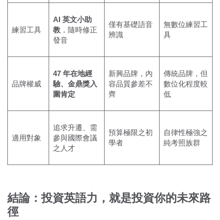
AI 英文小助
僅有基礎語音
無數位練習工
練習工具
教
，隨時修正
辨識
具
發音
47 年在地經
新興品牌，內
傳統品牌，但
品牌權威
驗、金鼎獎入
容品質參差不
數位化程度較
圍肯定
齊
低
追求升遷、需
預算極限之初
自律性極強之
適用對象
參與國際會議
學者
純考照族群
之人才
結論：投資英語力，就是投資你的未來路
徑