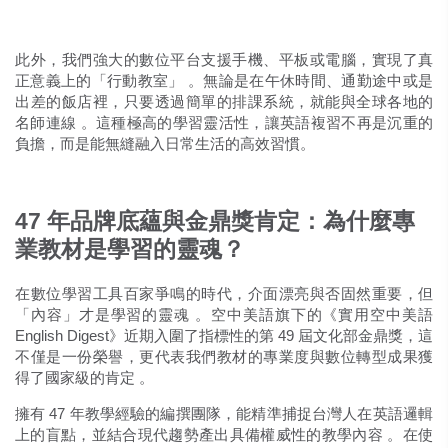
此外，我們強大的數位平台支援手機、平板或電腦，實現了真
正意義上的「行動教室」
。無論是在午休時間、通勤途中或是
出差的飯店裡，只要透過簡單的排課系統，就能與全球各地的
名師連線
。這種極高的學習靈活性，讓英語複習不再是沉重的
負擔，而是能無縫融入日常生活的高效習慣。
47 年品牌底蘊與金鼎獎肯定：為什麼專
業教材是學習的靈魂？
在數位學習工具百家爭鳴的時代，介面漂亮與否固然重要，但
「內容」才是學習的靈魂
。空中美語旗下的《實用空中美語
English Digest》近期入圍了指標性的第 49 屆文化部金鼎獎，這
不僅是一份榮譽，更代表我們教材的專業度與數位轉型成果獲
得了國家級的肯定
。
擁有 47 年教學經驗的編撰團隊，能精準捕捉台灣人在英語邏輯
上的盲點，並結合現代趨勢產出具備權威性的教學內容
。在使