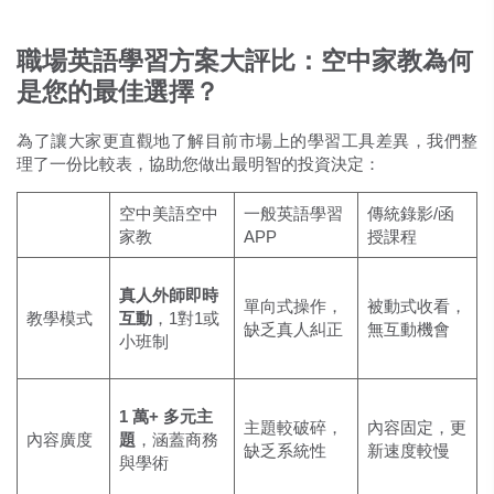
職場英語學習方案大評比：空中家教為何
是您的最佳選擇？
為了讓大家更直觀地了解目前市場上的學習工具差異，我們整
理了一份比較表，協助您做出最明智的投資決定：
空中美語空中
一般英語學習
傳統錄影/函
家教
APP
授課程
真人外師即時
單向式操作，
被動式收看，
教學模式
互動
，1對1或
缺乏真人糾正
無互動機會
小班制
1 萬+ 多元主
主題較破碎，
內容固定，更
內容廣度
題
，涵蓋商務
缺乏系統性
新速度較慢
與學術