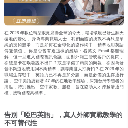
在 2026 年數位轉型浪潮席捲全球的今天，職場環境已發生翻天
覆地的變化
。身為專業職場人士，我們面臨的挑戰不再只是單
純的技術競爭，而是如何在全球化的協作網中，精準地用英語
傳遞價值
。你是否曾有過這樣的經驗：看英文 Email 都能理
解，但一旦進入國際視訊會議，面對外籍主管或客戶的提問，
卻總是卡在喉嚨說不出口？或是準備了精美的簡報，卻因為發
音不夠道地或用詞不夠精準，讓專業度大打折扣？在 2026 年的
職場生存戰中，英語力已不再是加分題，而是必備的生存通行
證
。空中美語憑藉著 47 年的在地教學經驗，深知台灣學習者的
痛點，特別推出「空中家教」服務，旨在協助人才跨越溝通門
檻，接軌國際高標準
。
告別「啞巴英語」，真人外師實戰教學的
不可替代性